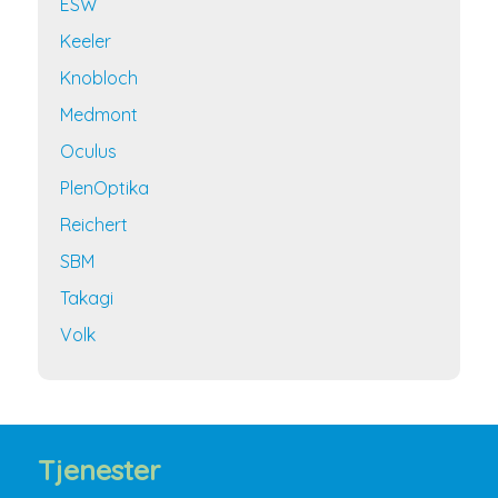
ESW
Keeler
Knobloch
Medmont
Oculus
PlenOptika
Reichert
SBM
Takagi
Volk
Tjenester