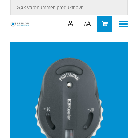
A
A
Brukernavn eller e-postadresse
*
Passord
*
Logg inn
Husk meg
Mistet passordet ditt?