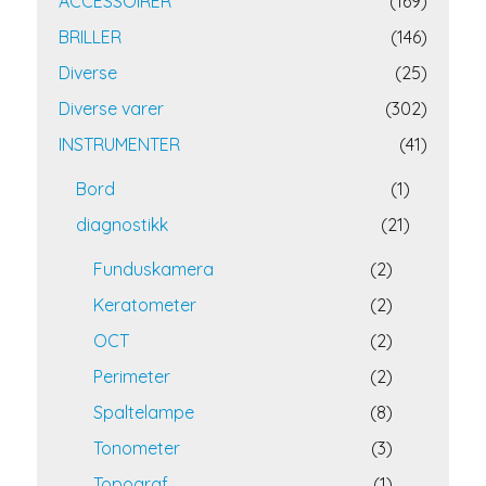
ACCESSOIRER
(169)
BRILLER
(146)
Diverse
(25)
Diverse varer
(302)
INSTRUMENTER
(41)
Bord
(1)
diagnostikk
(21)
Funduskamera
(2)
Keratometer
(2)
OCT
(2)
Perimeter
(2)
Spaltelampe
(8)
Tonometer
(3)
Topograf
(1)