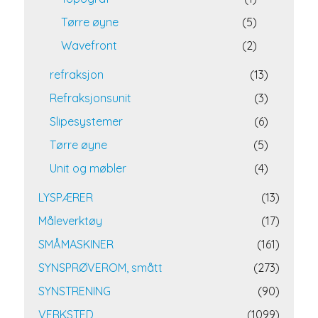
Tørre øyne
(5)
Wavefront
(2)
refraksjon
(13)
Refraksjonsunit
(3)
Slipesystemer
(6)
Tørre øyne
(5)
Unit og møbler
(4)
LYSPÆRER
(13)
Måleverktøy
(17)
SMÅMASKINER
(161)
SYNSPRØVEROM, smått
(273)
SYNSTRENING
(90)
VERKSTED
(1099)