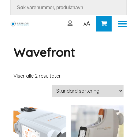
A
A
Wavefront
Brukernavn eller e-postadresse
*
Passord
*
Viser alle 2 resultater
Logg inn
Husk meg
Mistet passordet ditt?