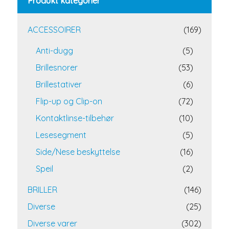
Produkt kategorier
ACCESSOIRER
(169)
Anti-dugg
(5)
Brillesnorer
(53)
Brillestativer
(6)
Flip-up og Clip-on
(72)
Kontaktlinse-tilbehør
(10)
Lesesegment
(5)
Side/Nese beskyttelse
(16)
Speil
(2)
BRILLER
(146)
Diverse
(25)
Diverse varer
(302)