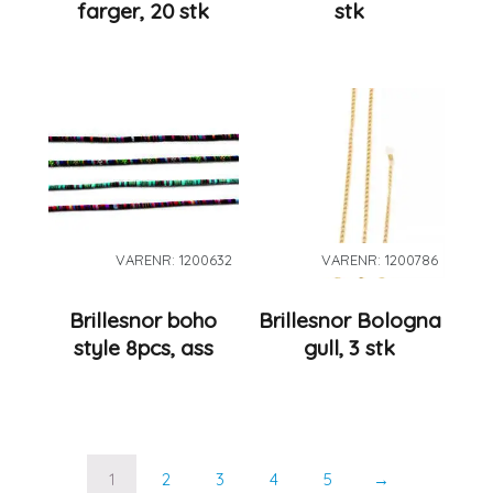
farger, 20 stk
stk
VARENR: 1200632
VARENR: 1200786
Brillesnor boho
Brillesnor Bologna
style 8pcs, ass
gull, 3 stk
1
2
3
4
5
→