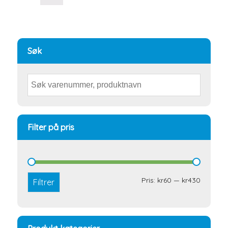
Søk
Filter på pris
Min.
Makspri
Pris:
kr60
—
kr430
Filtrer
pris