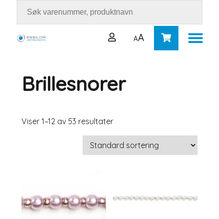
A
A
Brillesnorer
Brukernavn eller e-postadresse
*
Passord
*
Viser 1–12 av 53 resultater
Logg inn
Husk meg
Mistet passordet ditt?