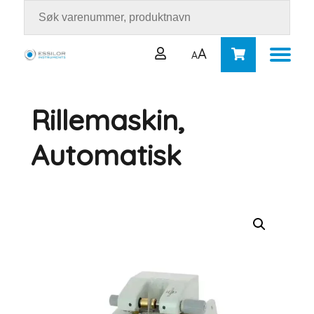
A
A
Rillemaskin,
Brukernavn eller e-postadresse
*
Automatisk
Passord
*
Logg inn
Husk meg
Mistet passordet ditt?