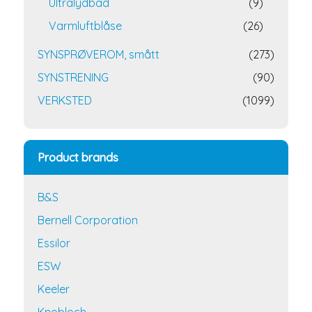
Ultralydbad
(9)
Varmluftblåse
(26)
SYNSPRØVEROM, smått
(273)
SYNSTRENING
(90)
VERKSTED
(1099)
Product brands
B&S
Bernell Corporation
Essilor
ESW
Keeler
Knobloch