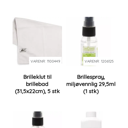
VARENR: 1100449
VARENR: 1206125
Brilleklut til
Brillespray,
brillebad
miljøvennlig 29,5ml
(31,5x22cm), 5 stk
(1 stk)