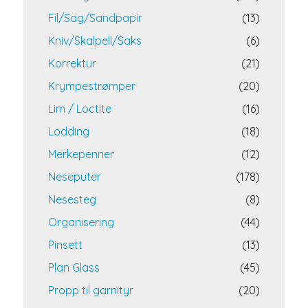
Fil/Sag/Sandpapir
(13)
Kniv/Skalpell/Saks
(6)
Korrektur
(21)
Krympestrømper
(20)
Lim / Loctite
(16)
Lodding
(18)
Merkepenner
(12)
Neseputer
(178)
Nesesteg
(8)
Organisering
(44)
Pinsett
(13)
Plan Glass
(45)
Propp til garnityr
(20)