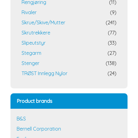
Rengjøring
(11)
Rivaler
(9)
Skrue/Skive/Mutter
(241)
Skrutrekkere
(77)
Slipeutstyr
(33)
Stegarm
(27)
Stenger
(138)
TRØST Innlegg Nylor
(24)
Product brands
B&S
Bernell Corporation