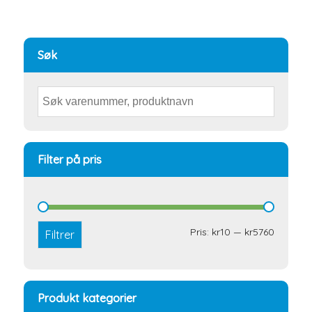
Søk
Filter på pris
Min.
Makspri
Pris:
kr10
—
kr5760
Filtrer
pris
Produkt kategorier