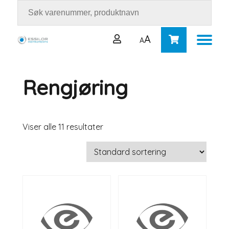
A
A
Rengjøring
Brukernavn eller e-postadresse
*
Passord
*
Viser alle 11 resultater
Logg inn
Husk meg
Mistet passordet ditt?