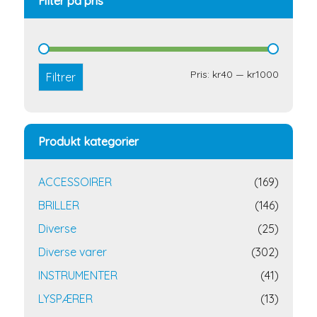
Filter på pris
Min.
Makspri
Pris:
kr40
—
kr1000
Filtrer
pris
Produkt kategorier
ACCESSOIRER
(169)
BRILLER
(146)
Diverse
(25)
Diverse varer
(302)
INSTRUMENTER
(41)
LYSPÆRER
(13)