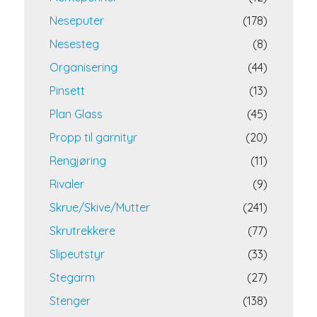
Neseputer
(178)
Nesesteg
(8)
Organisering
(44)
Pinsett
(13)
Plan Glass
(45)
Propp til garnityr
(20)
Rengjøring
(11)
Rivaler
(9)
Skrue/Skive/Mutter
(241)
Skrutrekkere
(77)
Slipeutstyr
(33)
Stegarm
(27)
Stenger
(138)