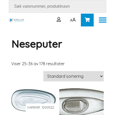
A
A
Neseputer
Brukernavn eller e-postadresse
*
Passord
*
Viser 25–36 av 178 resultater
Logg inn
Husk meg
Mistet passordet ditt?
VARENR: 1200522