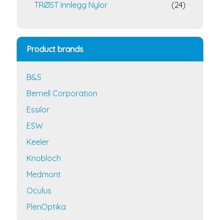
TRØST Innlegg Nylor
(24)
Product brands
B&S
Bernell Corporation
Essilor
ESW
Keeler
Knobloch
Medmont
Oculus
PlenOptika