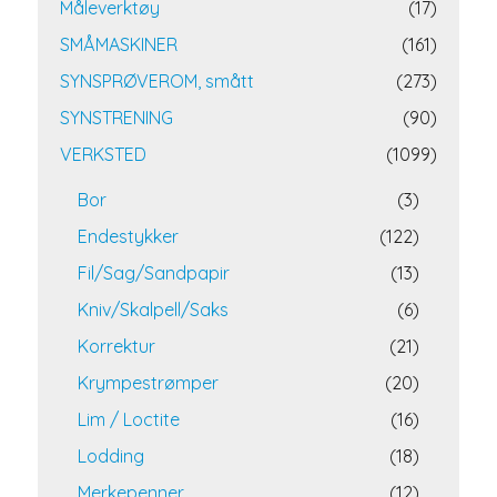
Måleverktøy
(17)
SMÅMASKINER
(161)
SYNSPRØVEROM, smått
(273)
SYNSTRENING
(90)
VERKSTED
(1099)
Bor
(3)
Endestykker
(122)
Fil/Sag/Sandpapir
(13)
Kniv/Skalpell/Saks
(6)
Korrektur
(21)
Krympestrømper
(20)
Lim / Loctite
(16)
Lodding
(18)
Merkepenner
(12)