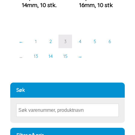
14mm, 10 stk.
16mm, 10 stk
←
1
2
3
4
5
6
…
13
14
15
→
Søk