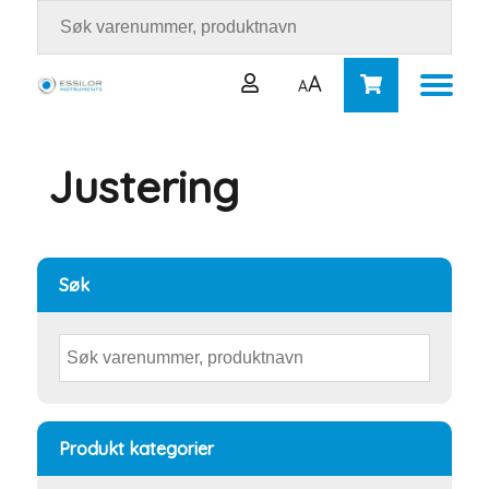
A
A
Justering
Brukernavn eller e-postadresse
*
Passord
*
Søk
Logg inn
Husk meg
Mistet passordet ditt?
Produkt kategorier