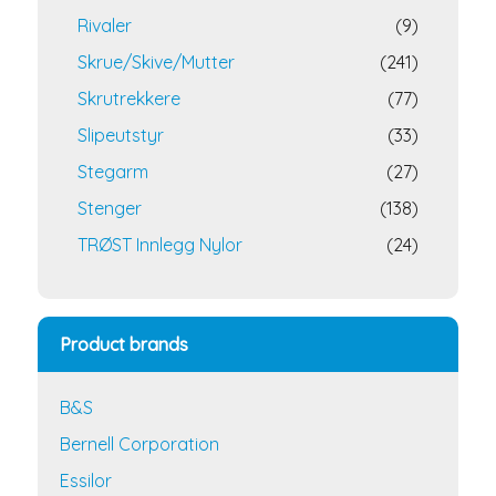
Rivaler
(9)
Skrue/Skive/Mutter
(241)
Skrutrekkere
(77)
Slipeutstyr
(33)
Stegarm
(27)
Stenger
(138)
TRØST Innlegg Nylor
(24)
Product brands
B&S
Bernell Corporation
Essilor