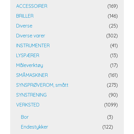
ACCESSOIRER
(169)
BRILLER
(146)
Diverse
(25)
Diverse varer
(302)
INSTRUMENTER
(41)
LYSPÆRER
(13)
Måleverktøy
(17)
SMÅMASKINER
(161)
SYNSPRØVEROM, smått
(273)
SYNSTRENING
(90)
VERKSTED
(1099)
Bor
(3)
Endestykker
(122)