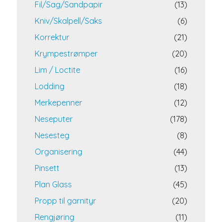
Fil/Sag/Sandpapir
(13)
Kniv/Skalpell/Saks
(6)
Korrektur
(21)
Krympestrømper
(20)
Lim / Loctite
(16)
Lodding
(18)
Merkepenner
(12)
Neseputer
(178)
Nesesteg
(8)
Organisering
(44)
Pinsett
(13)
Plan Glass
(45)
Propp til garnityr
(20)
Rengjøring
(11)